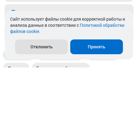
Telegram
Cайт использует файлы cookie для корректной работы и
анализа данных в соответствии с
Политикой обработки
файлов cookie
.
info@akkamulik.by
Отклонить
Принять
Доставка
Пункты выдачи
Магазины
Оплата
Безналичный расчет
Прием б/у акб
Информация
Отзывы
Контакты
© 2026. ООО «Аккамулик». 220056, Беларусь, г. Минск,
пр. Независимости, д.199.
УНП 192748524. Зарегистрирован в торговом реестре
№ 369712 от 01.03.2017