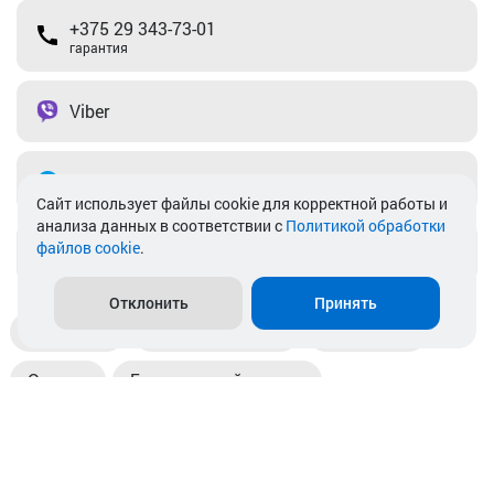
+375 29 343-73-01
гарантия
Viber
Telegram
Cайт использует файлы cookie для корректной работы и
анализа данных в соответствии с
Политикой обработки
файлов cookie
.
info@akkamulik.by
Отклонить
Принять
Доставка
Пункты выдачи
Магазины
Оплата
Безналичный расчет
Прием б/у акб
Информация
Отзывы
Контакты