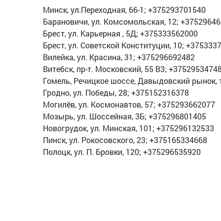
Минск, ул.Переходная, 66-1; +375293701540
Барановичи, ул. Комсомольская, 12; +3752964
Брест, ул. Карьерная , 5Д; +375333562000
Брест, ул. Советской Конституции, 10; +375333
Вилейка, ул. Красина, 31; +375296692482
Витебск, пр-т. Московский, 55 В3; +3752953474
Гомель, Речицкое шоссе, Давыдовский рынок, т
Гродно, ул. Победы, 28; +375152316378
Могилёв, ул. Космонавтов, 57; +375293662077
Мозырь, ул. Шоссейная, 3Б; +375296801405
Новогрудок, ул. Минская, 101; +375296132533
Пинск, ул. Рокосовского, 23; +375165334668
Полоцк, ул. П. Бровки, 120; +375296535920