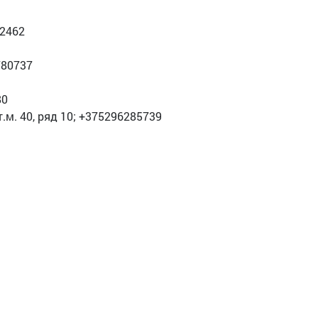
62462
780737
80
.м. 40, ряд 10; +375296285739