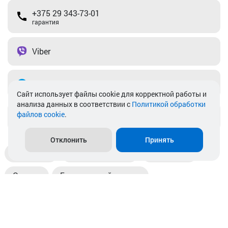
+375 29 343-73-01
гарантия
Viber
Telegram
Cайт использует файлы cookie для корректной работы и
анализа данных в соответствии с
Политикой обработки
файлов cookie
.
info@akkamulik.by
Отклонить
Принять
Доставка
Пункты выдачи
Магазины
Оплата
Безналичный расчет
Прием б/у акб
Информация
Отзывы
Контакты