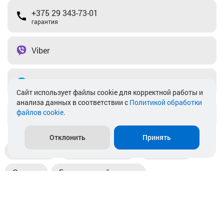
+375 29 343-73-01
гарантия
Viber
Telegram
Cайт использует файлы cookie для корректной работы и
анализа данных в соответствии с
Политикой обработки
файлов cookie
.
info@akkamulik.by
Отклонить
Принять
Доставка
Пункты выдачи
Магазины
Оплата
Безналичный расчет
Прием б/у акб
Информация
Отзывы
Контакты