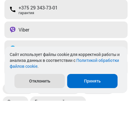
+375 29 343-73-01
гарантия
Viber
Telegram
Cайт использует файлы cookie для корректной работы и
анализа данных в соответствии с
Политикой обработки
файлов cookie
.
info@akkamulik.by
Отклонить
Принять
Доставка
Пункты выдачи
Магазины
Оплата
Безналичный расчет
Прием б/у акб
Информация
Отзывы
Контакты