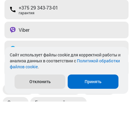
+375 29 343-73-01
гарантия
Viber
Telegram
Cайт использует файлы cookie для корректной работы и
анализа данных в соответствии с
Политикой обработки
файлов cookie
.
info@akkamulik.by
Отклонить
Принять
Доставка
Пункты выдачи
Магазины
Оплата
Безналичный расчет
Прием б/у акб
Информация
Отзывы
Контакты