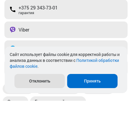
+375 29 343-73-01
гарантия
Viber
Telegram
Cайт использует файлы cookie для корректной работы и
анализа данных в соответствии с
Политикой обработки
файлов cookie
.
info@akkamulik.by
Отклонить
Принять
Доставка
Пункты выдачи
Магазины
Оплата
Безналичный расчет
Прием б/у акб
Информация
Отзывы
Контакты