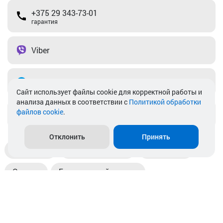
+375 29 343-73-01
гарантия
Viber
Telegram
Cайт использует файлы cookie для корректной работы и
анализа данных в соответствии с
Политикой обработки
файлов cookie
.
info@akkamulik.by
Отклонить
Принять
Доставка
Пункты выдачи
Магазины
Оплата
Безналичный расчет
Прием б/у акб
Информация
Отзывы
Контакты