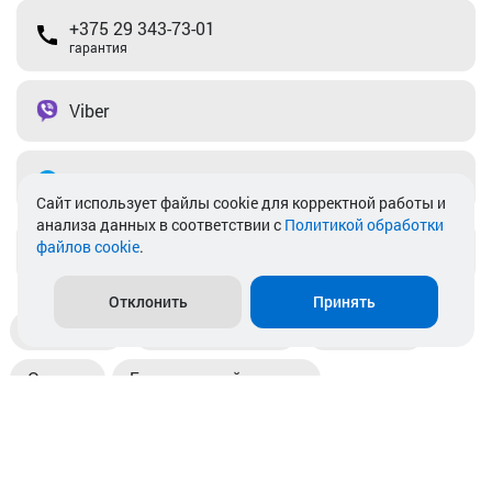
+375 29 343-73-01
гарантия
Viber
Telegram
Cайт использует файлы cookie для корректной работы и
анализа данных в соответствии с
Политикой обработки
файлов cookie
.
info@akkamulik.by
Отклонить
Принять
Доставка
Пункты выдачи
Магазины
Оплата
Безналичный расчет
Прием б/у акб
Информация
Отзывы
Контакты