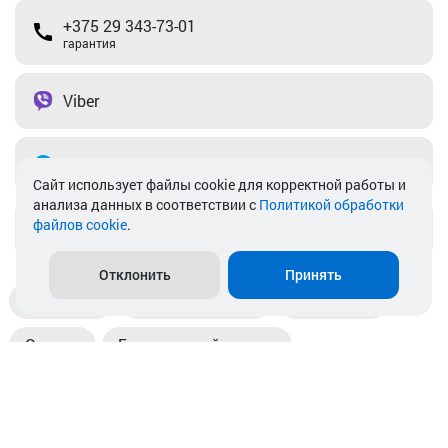
+375 29 343-73-01
гарантия
Viber
Telegram
Cайт использует файлы cookie для корректной работы и
анализа данных в соответствии с
Политикой обработки
файлов cookie
.
info@akkamulik.by
Отклонить
Принять
Доставка
Пункты выдачи
Магазины
Оплата
Безналичный расчет
Прием б/у акб
Информация
Отзывы
Контакты